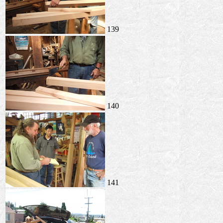
139
140
141