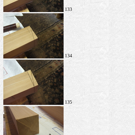
133
134
135