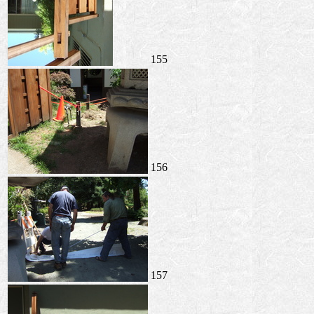
155
156
157