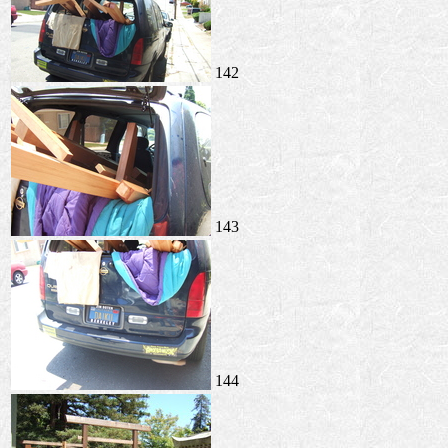
142
143
144