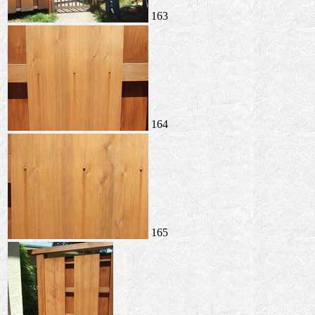
163
164
165