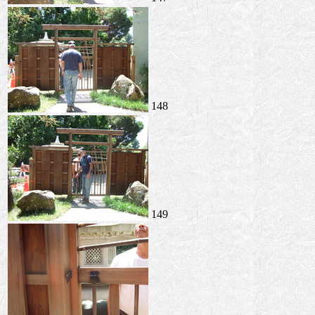
148
149