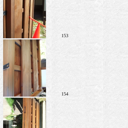
153
154