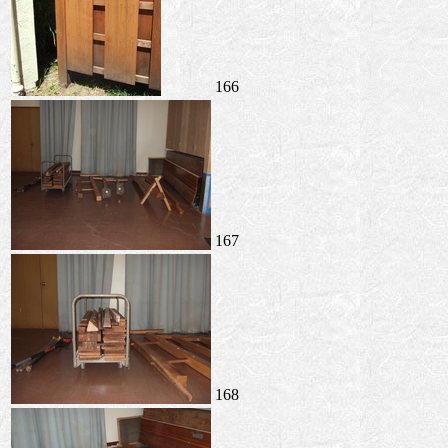
166
167
168