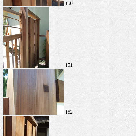
150
151
152