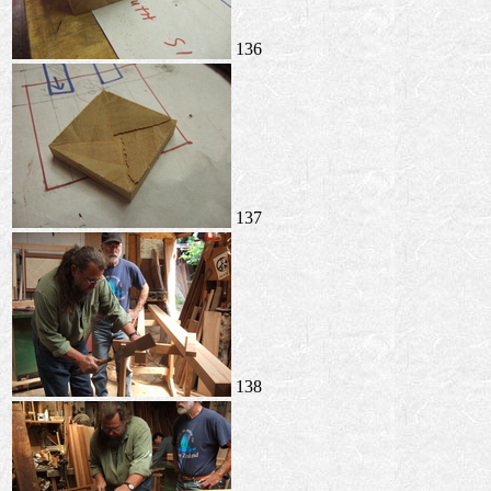
136
137
138