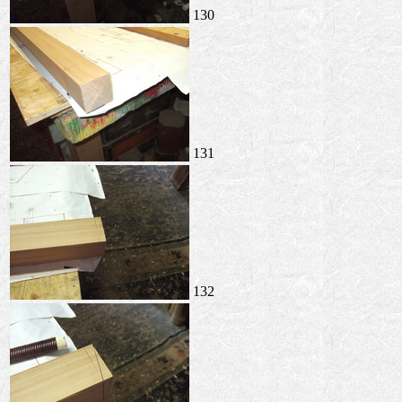
130
131
132