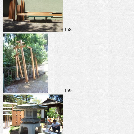
158
159