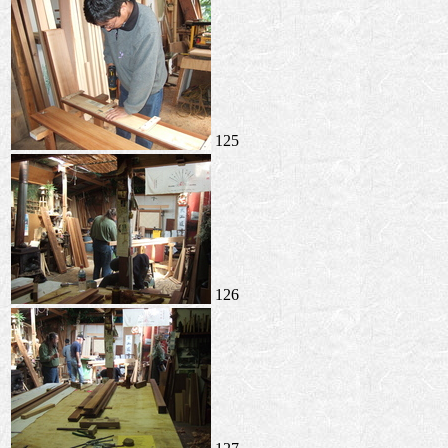
125
126