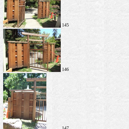
145
146
147