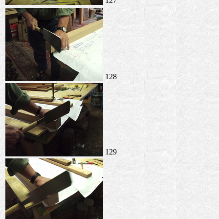
127
128
129