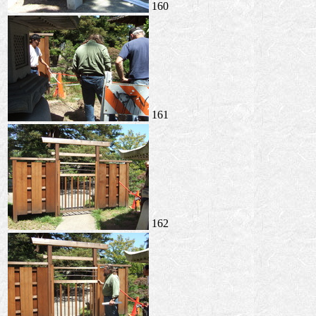
160
161
162